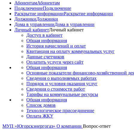
Абонентам
Абонентам
Подключение
Подключение
Раскрытие информации
Раскрытие информации
Должники
Должники
Дома в управлении
Дома в управлении
Личный кабинет
Личный кабинет
Доступ в кабинет
Общая информация
История начислений и оплат
Квитанция на оплату коммунальных услуг
Данные счетчиков
Оплатить услуги через сайт
Общая информация
Основные показатели финансово-хозяйственной де
Сведения о выполняемых работах
Порядок и условия оказания услуг
Сведения о стоимости работ
Тарифы на коммунальные ресурсы
Общая информация
Список домов
Технологическое присоединение
Оплата ЖКУ
МУП «Югорскэнергогаз»
О компании
Вопрос-ответ