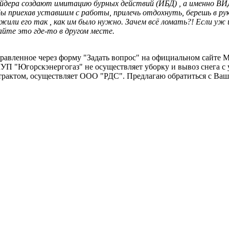
дера создают имитацию бурных действий (ИБД) , а именно ВИДИ
 приехав уставшим с работы, прилечь отдохнуть, берешь в руки л
и его так , как им было нужно. Зачем всё ломать?! Если уж и
айте это где-то в другом месте.
авленное через форму "Задать вопрос" на официальном сайте
П "Югорскэнергогаз" не осуществляет уборку и вывоз снега с
нтрактом, осуществляет ООО "РДС". Предлагаю обратиться с В