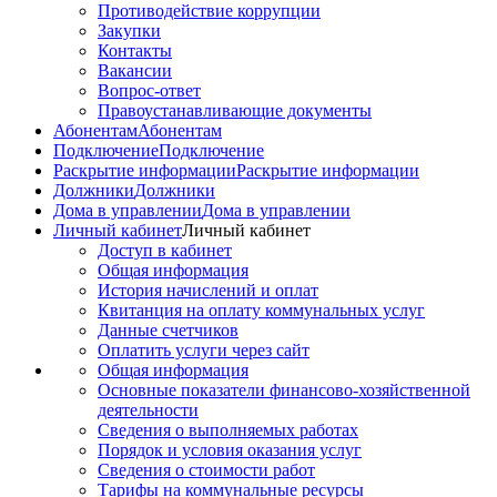
Противодействие коррупции
Закупки
Контакты
Вакансии
Вопрос-ответ
Правоустанавливающие документы
Абонентам
Абонентам
Подключение
Подключение
Раскрытие информации
Раскрытие информации
Должники
Должники
Дома в управлении
Дома в управлении
Личный кабинет
Личный кабинет
Доступ в кабинет
Общая информация
История начислений и оплат
Квитанция на оплату коммунальных услуг
Данные счетчиков
Оплатить услуги через сайт
Общая информация
Основные показатели финансово-хозяйственной
деятельности
Сведения о выполняемых работах
Порядок и условия оказания услуг
Сведения о стоимости работ
Тарифы на коммунальные ресурсы